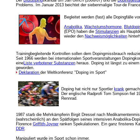
Der
Blutdoping
skandal um Jan Ullrich (2006/07) und die
Dopinggestä
Problems. Im Januar 2013 beichtet der siebenmaligie Tour-de Franc
Begleitet werden (fast) alle Dopingfälle 
Anabolika
,
Wachstumshormone
,
Blutdopi
(EPO) haben die
Stimulanzien
als Hauptdo
wieder den
Nachweismöglichkeiten
hinterh
Trainingbegleitende Kontrollen sollen dem Dopingmissbrauch reduzi
Seit 1966 werden bei internationalen Sportveranstaltungen Dopingko
eine
Liste verbotener Substanzen
heraus. Doping ist längst zu einem
geworden.
Deklaration
der Weltkonferenz "Doping im Sport"
Doping hat nicht nur Sportler
krank
gemacht 
Der englische Radprofi Tom Simpson fiel 19
Rennrad.
1987 starb die Mehrkämpferin Birgit Dressel nach Medikamentenmis
(wahrscheinlich) an den Spätfolgen seines intensiven Anabolika-Do
Florence
Griffith-Joyner
ranken Spekulationen. Ein ganz finsteres Ka
DDR
.
Manipuliert wurde im Sport schon immer.