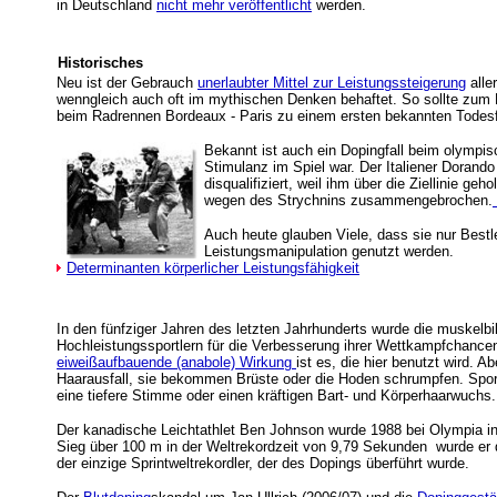
in Deutschland
nicht mehr veröffentlicht
werden.
Historisches
Neu ist der Gebrauch
unerlaubter Mittel zur Leistungssteigerung
alle
wenngleich auch oft im mythischen Denken behaftet. So sollte zum 
beim Radrennen Bordeaux - Paris zu einem ersten bekannten Todesfa
Bekannt ist auch ein Dopingfall beim olympi
Stimulanz im Spiel war. Der Italiener Dorando
disqualifiziert, weil ihm über die Ziellinie g
wegen des Strychnins zusammengebrochen.
Auch heute glauben Viele, dass sie nur Best
Leistungsmanipulation genutzt werden.
Determinanten körperlicher Leistungsfähigkeit
In den fünfziger Jahren des letzten Jahrhunderts wurde die muske
Hochleistungssportlern für die Verbesserung ihrer Wettkampfchance
eiweißaufbauende (anabole) Wirkung
ist es, die hier benutzt wird. A
Haarausfall, sie bekommen Brüste oder die Hoden schrumpfen. Spo
eine tiefere Stimme oder einen kräftigen Bart- und Körperhaarwuchs
Der kanadische Leichtathlet Ben Johnson
wurde 1988 bei Olympia i
Sieg über 100 m in der Weltrekordzeit von 9,79 Sekunden wurde er de
der einzige Sprintweltrekordler, der des Dopings überführt wurde.