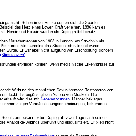
rdings nicht. Schon in der Antike dopten sich die Sportler,
Beispiel das Herz eines Löwen Kraft verleihen. 1886 kam es
ll. Heroin und Kokain wurden als Dopingmittel benutzt.
schen Marathonrennen von 1908 in London, wo Strychnin als
 Pietri erreichte taumelnd das Stadion, stürzte und wurde
eholfen wurde. Er war aber nicht aufgrund von Erschöpfung, sondern
(Stimulanzien)
leistungen erbringen können, wenn medizinische Erkenntnisse zur
lbildende Wirkung des männlichen Sexualhormons Testosteron von
n entdeckt. Es begünstigt den Aufbau von Muskeln. Die
ber erkauft wird dies mit
Nebenwirkungen
. Männer beklagen
rtlerinnen zeigen Vermännlichungserscheinungen, bekommen
.
n Seoul zum bekanntesten Dopingfall. Zwei Tage nach seinem
s Anabolika-Dopings überführt und disqualifiziert. Er blieb nicht