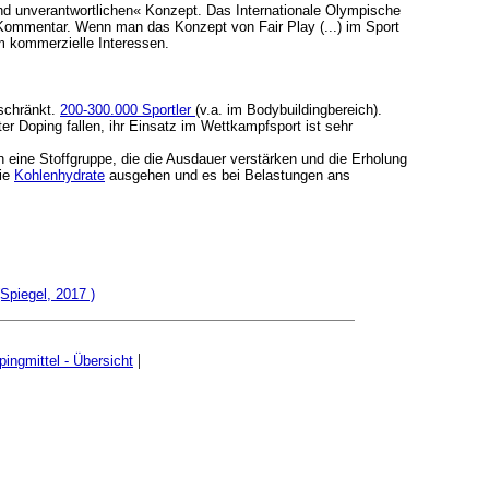
nd unverantwortlichen« Konzept. Das Internationale Olympische
Kommentar. Wenn man das Konzept von Fair Play (...) im Sport
um kommerzielle Interessen.
eschränkt.
200-300.000 Sportler
(v.a. im Bodybuildingbereich).
r Doping fallen, ihr Einsatz im Wettkampfsport ist sehr
en eine Stoffgruppe, die die Ausdauer verstärken und die Erholung
die
Kohlenhydrate
ausgehen und es bei Belastungen ans
Spiegel, 2017 )
|
pingmittel - Übersicht