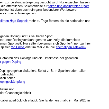
eln zur Leistungssteigerung gesucht wird. Nur erwischen lassen
 die öffentlichen Bekenntnisse für
fairen und dopingfreien Sport
olleur ist denn auch ein ganz besonderer Wettbewerb
eis immer schwieriger wird.
listen Hajo Seppelt
mehr zu Tage fördern als die nationalen und
gegen Doping und für sauberen Sport.
bst unter Dopingverdacht geraten war, zeigt die komplexe
nen Sportwelt. Nur selten bekennen sich Sportler/innen zu ihrer
sspieler
Mc Enroe
oder im Mai 2007 die
ehemaligen Telekom-
e Gefahren des Dopings und die Unfairness der gedopten
 gegen Doping
Dopingvergehen diskutiert. So ist z. B. in Spanien oder Italien
 gebracht.
nzen haben.
Dopingbekämpfung
Diskussion.
der Chancengleichheit.
t dabei ausdrücklich erlaubt. Sie fanden erstmalig im Mai 2026 in