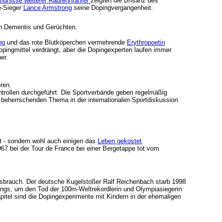
ndnisse weiterer Radrennfahrer
zeigten die Brisanz des
e-Sieger
Lance Armstrong
seine Dopingvergangenheit.
von Dementis und Gerüchten.
ng
und das rote Blutköperchen vermehrende
Erythropoetin
pingmittel verdrängt, aber die Dopingexperten laufen immer
er.
eren.
ntrollen durchgeführt. Die Sportverbände geben regelmäßig
 beherrschenden Thema in der internationalen Sportdiskussion
- sondern wohl auch einigen das
Leben gekostet
.
67 bei der Tour de France bei einer Bergetappe tot vom
sbrauch. Der deutsche Kugelstoßer Ralf Reichenbach starb 1998
pings, um den Tod der 100m-Weltrekordlerin und Olympiasiegerin
pitel sind die Dopingexperimente mit Kindern in der ehemaligen