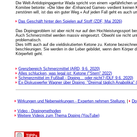
Die Welt-Antidopingagentur Wada spricht von einem »gefährlichen u
Komitee betonte: »Die Idee der ›Enhanced Games‹ verdient keinen 
zerstören will, ist das ein guter Weg.« Auf jeden Fall geht es auch 
Das Geschäft hinter den Spielen auf Stoff (ZDF, Mai 2026)
Das Dopingproblem ist aber nicht nur auf den Hochleistungssport b
Auch Schmerzmittel werden massiv eingesetzt. Obwohl sie nicht unte
problematisch.
Dies trifft auch auf die vieldiskutierten Ketone zu. Ketone bezeichn
beschleunigen. Sie werden in der Leber gebildet, wenn dem Körper 
Körperfett geht.
Grenzbereich Schmerzmittel (ARD, 9.6. 2020)
Alles schlucken, was legal ist: Ketone ("Stern" 2022)
Schmerzmittel im Fußball - Doping... oder nicht? (DLF 9.6. 2020)
Ex-Diskuswerfer Wagner über Doping: "Dreimal täglich Anabolika" (
Wirkungen und Nebenwirkungen - Experten nehmen Stellung
|
Do
Video - Dopingmethoden
Weitere Videos zum Thema Doping (YouTube)
TIPPs