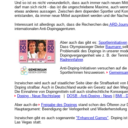
Und so ist es nicht verwunderlich, dass auch immer nach neuen Mitt
darf man sich nicht - das ist die ungeschriebene Maxime, auch wenn
etwas anderes aussagen. Zwischen dem dopenden Sportler und Kontr
entstanden, da immer neue Mittel ausprobiert werden und der Nachw
Interessant ist allerdings auch, dass die Recherchen des
ARD-Journa
internationalen Anti-Dopingagenturen.
Aber auch das gibt es:
Sportlerinitiativen
Dass Olympiasieger Dieter
Baumann
sel
Problematik des Dopings in unserer moder
Dopingvergangenheit wie z. B. der Tenni
Radrennfahrer
.
Anti-Doping-Initiativen versuchen auf di
Sportler/innen hinzuweisen.
Gemeinsam
Inzwischen wird auch auf staatlicher Seite über die Strafbarkeit von 
Doping strafbar. Auch in Deutschland wurde ein Gesetz auf den Weg
Die Einnahme von Dopingmitteln soll auch strafrechtliche Konseque
Doping - Neue Rechtslage
|
DOSB - Anti-Doping - News
|
BMI - 
Aber auch die
Freigabe des Dopings
stand schon des Öfteren zur 
Hauptargument: Beendigung der Verlogenheit und Wiederherstellung 
Inzwischen gibt es auch sogenannte
"Enhanced Games"
. Doping is
Las Vegas statt.