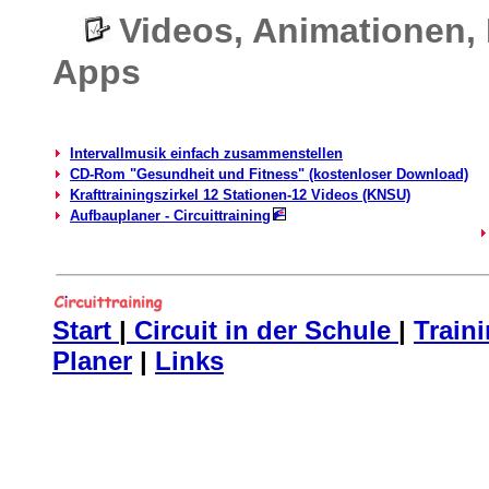
Videos, Animationen, 
Apps
Intervallmusik einfach zusammenstellen
CD-Rom "Gesundheit und Fitness" (kostenloser Download)
Krafttrainingszirkel 12 Stationen-12 Videos (KNSU)
Aufbauplaner - Circuittraining
Start
|
Circuit in der Schule
|
Train
Planer
|
Links