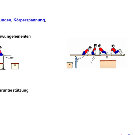
rungen
,
Körperspannung
,
chwungelementen
erunterstützung