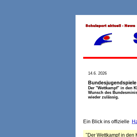
14.6. 2026
Bundesjugendspiele
Der "Wettkampf" in den K
Wunsch des Bundesministe
wieder zulässig.
Ein Blick ins offizielle
H
"Der Wettkampf in den K