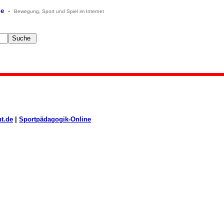
de
-
Bewegung, Sport und Spiel im Internet
ht.de
|
Sportpädagogik-Online