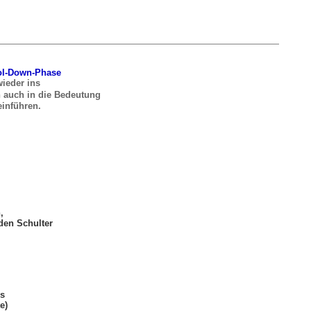
ol-Down-Phase
wieder ins
 auch in die Bedeutung
inführen.
,
 den Schulter
es
e)