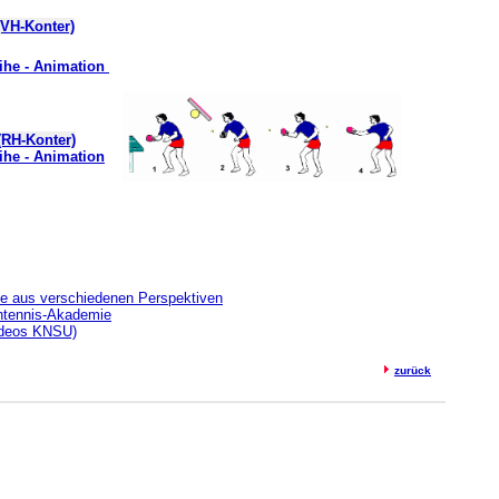
VH-Konter)
eihe - Animation
(RH-Konter)
ihe - Animation
ge aus verschiedenen Perspektiven
chtennis-Akademie
ideos KNSU)
zurück