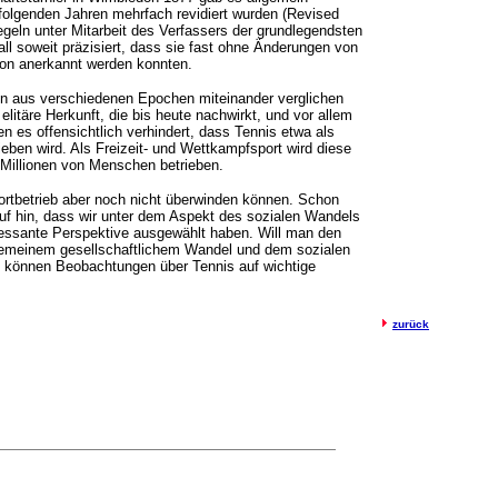
 folgenden Jahren mehrfach revidiert wurden (Revised
geln unter Mitarbeit des Verfassers der grundlegendsten
ll soweit präzisiert, dass sie fast ohne Änderungen von
ion anerkannt werden konnten.
ln aus verschiedenen Epochen miteinander verglichen
litäre Herkunft, die bis heute nachwirkt, und vor allem
en es offensichtlich verhindert, dass Tennis etwa als
rieben wird. Als Freizeit- und Wettkampfsport wird diese
n Millionen von Menschen betrieben.
Sportbetrieb aber noch nicht überwinden können. Schon
auf hin, dass wir unter dem Aspekt des sozialen Wandels
ressante Perspektive ausgewählt haben. Will man den
meinem gesellschaftlichem Wandel und dem sozialen
o können Beobachtungen über Tennis auf wichtige
zurück