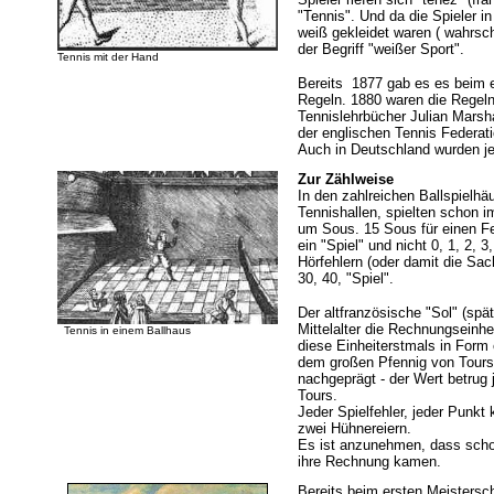
"Tennis". Und da die Spieler 
weiß gekleidet waren ( wahrsch
der Begriff "weißer Sport".
Tennis mit der Hand
Bereits 1877 gab es es beim e
Regeln. 1880 waren die Regeln
Tennislehrbücher Julian Marsha
der englischen Tennis Federat
Auch in Deutschland wurden jet
Zur Zählweise
In den zahlreichen Ballspielh
Tennishallen, spielten schon 
um Sous. 15 Sous für einen Fe
ein "Spiel" und nicht 0, 1, 2,
Hörfehlern (oder damit die Sac
30, 40, "Spiel".
Der altfranzösische "Sol" (spä
Mittelalter die Rechnungseinhei
Tennis in einem Ballhaus
diese Einheiterstmals in Form 
dem großen Pfennig von Tours
nachgeprägt - der Wert betrug 
Tours.
Jeder Spielfehler, jeder Punk
zwei Hühnereiern.
Es ist anzunehmen, dass schon
ihre Rechnung kamen.
Bereits beim ersten Meistersc