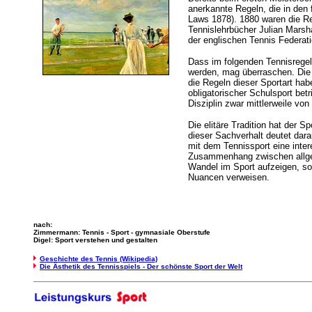
anerkannte Regeln, die in den
Laws 1878). 1880 waren die Re
Tennislehrbücher Julian Marsha
der englischen Tennis Federat
Dass im folgenden Tennisrege
werden, mag überraschen. Die e
die Regeln dieser Sportart hab
obligatorischer Schulsport bet
Disziplin zwar mittlerweile vo
Die elitäre Tradition hat der 
dieser Sachverhalt deutet dar
mit dem Tennissport eine inte
Zusammenhang zwischen allge
Wandel im Sport aufzeigen, s
Nuancen verweisen.
nach:
Zimmermann: Tennis - Sport - gymnasiale Oberstufe
Digel: Sport verstehen und gestalten
Geschichte des Tennis (Wikipedia)
Die Ästhetik des Tennisspiels - Der schönste Sport der Welt