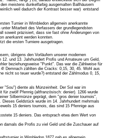
in den meistens dunkelfarbig ausgemalten Ballhäusern
einlich weil dadurch der Kontrast besser war) entstand
rsten Turnier in Wimbledon allgemein anerkannte
 unter Mitarbeit des Verfassers der grundlegendsten
ll soweit präzisiert, dass sie fast ohne Änderungen von
ion anerkannt werden konnten.
zt die ersten Turniere ausgetragen.
äusern, übrigens den Vorläufern unserer modernen
im 12. und 13. Jahrhundert Profis und Amateure um Geld,
hler beziehungsweise "Punkt". Das war die Zählweise für
 3, 4! Demnach zählten die Cracks: 0,15, 30, 45. Wohl aus
he nicht so teuer wurde?) entstand der Zählmodus 0, 15,
ter "Sou") diente als Münzeinheit. Der Sol war im
t für zwölf Pfennig (altfranzösisch: denier). 1266 wurde
einer Silbermünze geprägt, dem "gros denier tournois",
. Dieses Geldstück wurde im 14. Jahrhundert mehrmals
jeweils 15 deniers tournois, das sind 15 Pfennige aus
t kostete 15 deniers. Das entsprach etwa dem Wert von
 damals die Profis zu viel Geld und die Zuschauer auf
haftsturnier in Wimbledon 1877 gab es allgemein