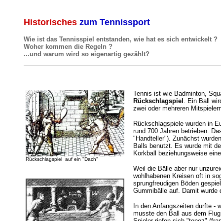
Historisches
zum Tennissport
Wie ist das Tennisspiel entstanden, wie hat es sich entwickelt ?
Woher kommen die Regeln ?
...und warum wird so eigenartig gezählt?
Tennis ist wie Badminton, Squa
Rückschlagspiel
. Ein Ball wi
zwei oder mehreren Mitspiele
Rückschlagspiele wurden in Eu
rund 700 Jahren betrieben. Da
"Handteller"). Zunächst wurde
Balls benutzt. Es wurde mit de
Korkball beziehungsweise eine
Rückschlagspiel auf ein "Dach"
Weil die Bälle aber nur unzur
wohlhabenen Kreisen oft in so
sprungfreudigen Böden gespiel
Gummibälle auf. Damit wurde di
In den Anfangszeiten durfte - 
musste den Ball aus dem Flug
Spieler riefen sich "tenez" (fra