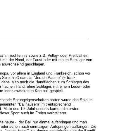
sh, Tischtennis sowie z.B. Volley- oder Prellball ein
rd mit der Hand, der Faust oder mit einem Schläger von
rn abwechselnd geschlagen.
ropa, vor allem in England und Frankreich, schon vor
s Spiel hieß damals "Jeu de Paume" (= franz.
n dabei also noch die Handflächen zum Schlagen des
r flachen Hand, ohne Schläger, mit einem Leder- oder
m lederumwickelten Korkball gespielt.
eichende Sprungeigenschaften hatten wurde das Spiel in
genannten "Ballhäusern" mit entsprechend
t. Mitte des 19. Jahrhunderts kamen die ersten
eser Sport auch im Freien verbreiteter.
wie heute - der Ball nur einmal aufspringen und man
 oder schon nach einmaligem Aufspringen auffangen. Die
nz. "haltet, fangt") zu, daraus entwickelte sich der Begriff